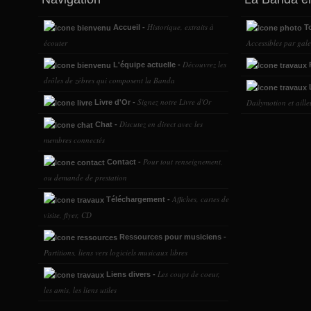
Historique, extraits à
Accueil -
To
écouter
Accessibles par gale
Découvrez les
L'équipe actuelle -
P
drôles de zèbres qui composent la Banda
L
Signez notre Livre d'Or
Dailymotion et ailleu
Livre d'Or -
Discutez en direct avec les
Chat -
membres connectés
Pour tout renseignement,
Contact -
ou demande de prestation
Affiches, cartes de
Téléchargement -
visite, flyer, CD
Ressources pour musiciens -
Partitions, liens vers logiciels musicaux libres
Les coups de coeur,
Liens divers -
les amis, les liens utiles