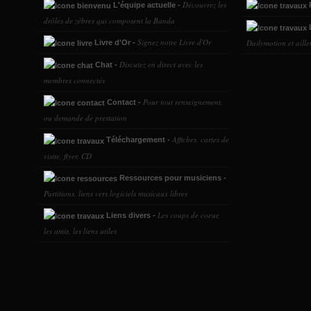
Découvrez les
L'équipe actuelle -
P
drôles de zèbres qui composent la Banda
L
Signez notre Livre d'Or
Dailymotion et ailleu
Livre d'Or -
Discutez en direct avec les
Chat -
membres connectés
Pour tout renseignement,
Contact -
ou demande de prestation
Affiches, cartes de
Téléchargement -
visite, flyer, CD
Ressources pour musiciens -
Partitions, liens vers logiciels musicaux libres
Les coups de coeur,
Liens divers -
les amis, les liens utiles