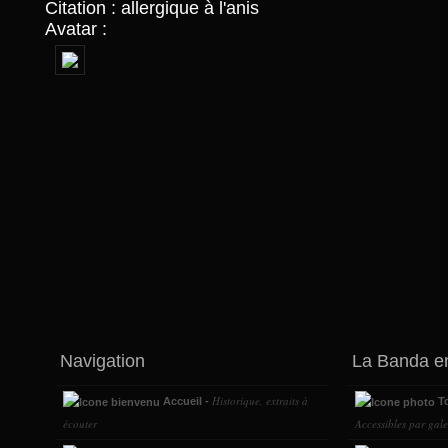
Citation : allergique à l'anis
Avatar :
Navigation
La Banda e
Historique, extraits à
Accueil -
To
écouter
Accessibles par gale